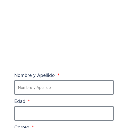
Sólo llena el siguiente formulario con toda la
información que se te solicita. Favor lee detenidamente
cada casilla y llénala con tu información real. Nos
contactaremos en menos de 24 horas para solicitarte
información adicional para realizarte un plan de pago
en base la información brindada en este formulario.
Nombre y Apellido
Edad
Correo